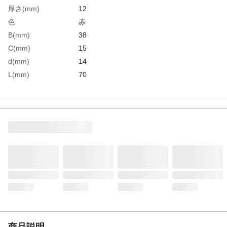
厚さ(mm)
12
色
赤
B(mm)
38
C(mm)
15
d(mm)
14
L(mm)
70
l(mm)
15
生産国
中国
重さ
1157.600G
材質1
炭素鋼Ｓ４５Ｃ
商品説明