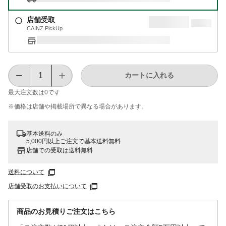
店舗受取
CAINZ PickUp
カートに入れる
最大注文数は
0
です
※価格は​店舗や​掲載場所で​異なる​場合が​あります。
基本送料のみ
5,000円以上ご注文で基本送料無料
店舗での受取は送料無料
送料について
店舗受取のお支払いについて
商品のお見積りご注文はこちら