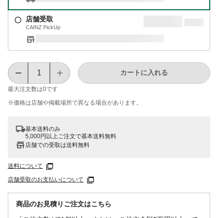
店舗受取
CAINZ PickUp
カートに入れる
最大注文数は
0
です
※価格は​店舗や​掲載場所で​異なる​場合が​あります。
基本送料のみ
5,000円以上ご注文で基本送料無料
店舗での受取は送料無料
送料について
店舗受取のお支払いについて
商品のお見積りご注文はこちら