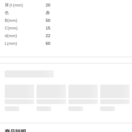
厚さ(mm)
20
色
赤
B(mm)
50
C(mm)
15
d(mm)
22
L(mm)
60
l(mm)
25
生産国
中国
重さ
921.800G
材質1
炭素鋼Ｓ４５Ｃ
商品説明