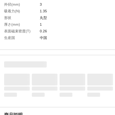
外径(mm)
3
吸着力(N)
1.35
形状
丸型
厚さ(mm)
1
表面磁束密度(T)
0.26
生産国
中国
重さ
0.050G
材質1
マグネット:ネオジム磁石
商品説明