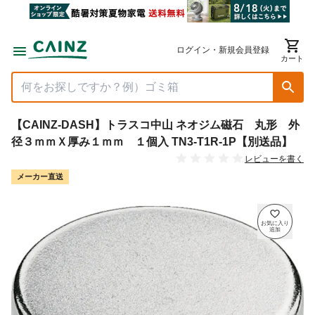
ログイン・新規会員登録
カート
【CAINZ-DASH】トラスコ中山 ネオジム磁石 丸形 外
径３ｍｍＸ厚み１ｍｍ １個入 TN3-T1R-1P【別送品】
レビューを書く
メーカー直送