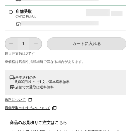
店舗受取
CAINZ PickUp
カートに入れる
最大注文数は
0
です
※価格は​店舗や​掲載場所で​異なる​場合が​あります。
基本送料のみ
5,000円以上ご注文で基本送料無料
店舗での受取は送料無料
送料について
店舗受取のお支払いについて
商品のお見積りご注文はこちら