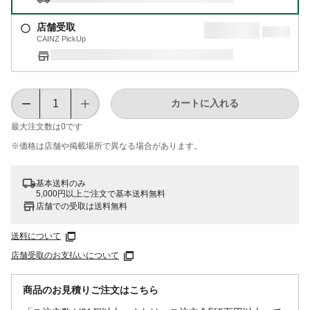
店舗受取
CAINZ PickUp
カートに入れる
最大注文数は
0
です
※価格は​店舗や​掲載場所で​異なる​場合が​あります。
基本送料のみ
5,000円以上ご注文で基本送料無料
店舗での受取は送料無料
送料について
店舗受取のお支払いについて
商品のお見積りご注文はこちら