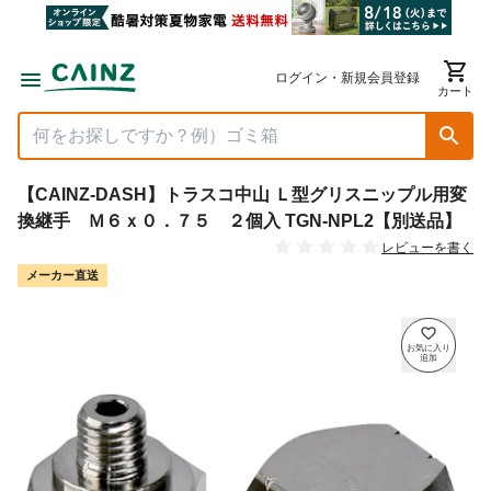
ログイン・新規会員登録
カート
【CAINZ-DASH】トラスコ中山 Ｌ型グリスニップル用変
換継手 Ｍ６ｘ０．７５ ２個入 TGN-NPL2【別送品】
レビューを書く
メーカー直送