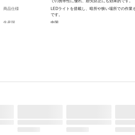
での携帯性に優れ、紛失防止にも効果的です。
商品仕様
LEDライトを搭載し、暗所や狭い場所での作業
です。
生産国
中国
充電時間
充電時間(時間)：4.5時間