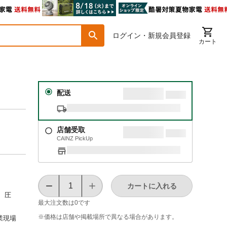
ログイン・新規会員登録
カート
配送
店舗受取
CAINZ PickUp
カートに入れる
で、圧
最大注文数は
0
です
※価格は​店舗や​掲載場所で​異なる​場合が​あります。
業現場