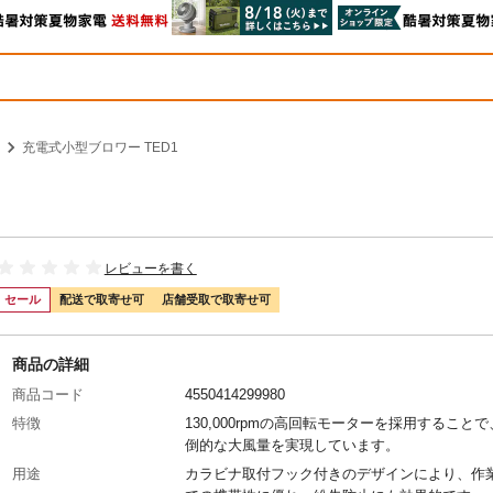
充電式小型ブロワー TED1
レビューを書く
セール
配送で取寄せ可
店舗受取で取寄せ可
商品の詳細
商品コード
4550414299980
特徴
130,000rpmの高回転モーターを採用すること
倒的な大風量を実現しています。
用途
カラビナ取付フック付きのデザインにより、作