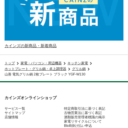
カインズの新商品・新着商品
トップ
家電・パソコン・周辺機器
キッチン家電
ホットプレート・グリル鍋・卓上調理器
グリル鍋
山善 電気グリル鍋 2枚プレート ブラック YGF-W130
カインズオンラインショップ
サービス一覧
特定商取引法に基づく表記
サイトマップ
古物営業法に基づく表記
店舗情報
酒類販売管理者標識の掲示
家電リサイクルについて
BtoB掛け払い申込