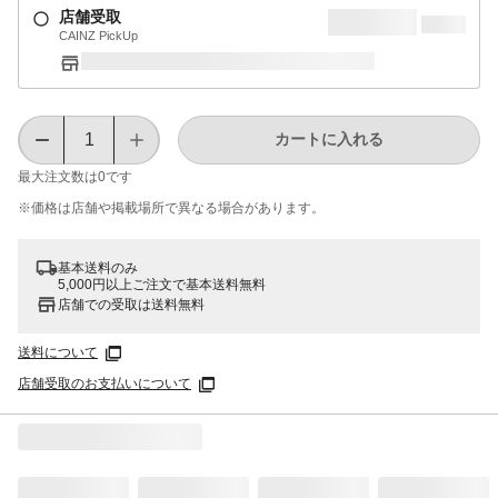
店舗受取
CAINZ PickUp
カートに入れる
最大注文数は
0
です
※価格は​店舗や​掲載場所で​異なる​場合が​あります。
基本送料のみ
5,000円以上ご注文で基本送料無料
店舗での受取は送料無料
送料について
店舗受取のお支払いについて