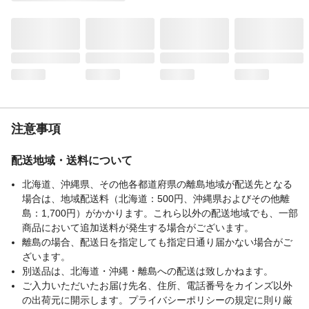
搭載スロット
映像、音声、USBポート、Micro-SDカー
ド、ヘッドホン
入出力端子
HDMI端子×1、AV端子×1
注意事項
配送地域・送料について
北海道、沖縄県、その他各都道府県の離島地域が配送先となる
場合は、地域配送料（北海道：500円、沖縄県およびその他離
島：1,700円）がかかります。これら以外の配送地域でも、一部
商品において追加送料が発生する場合がございます。
離島の場合、配送日を指定しても指定日通り届かない場合がご
ざいます。
別送品は、北海道・沖縄・離島への配送は致しかねます。
ご入力いただいたお届け先名、住所、電話番号をカインズ以外
の出荷元に開示します。プライバシーポリシーの規定に則り厳