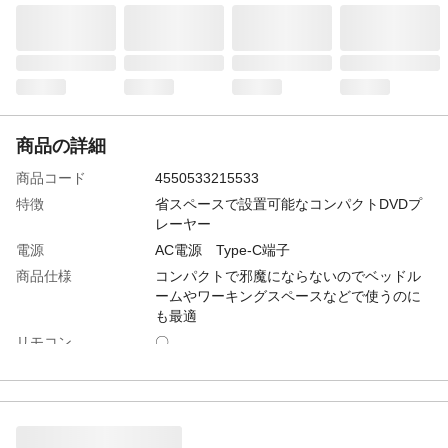
商品の詳細
商品コード
4550533215533
特徴
省スペースで設置可能なコンパクトDVDプ
レーヤー
電源
AC電源 Type-C端子
商品仕様
コンパクトで邪魔にならないのでベッドル
ームやワーキングスペースなどで使うのに
も最適
リモコン
〇
重量
約300g
対応メディア
DVD、DVDR/DL、DVD-RW、CD、CD-
R/RW、USBメモリ、microSDカード(32GB
まで対応)