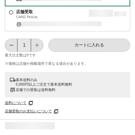
店舗受取
CAINZ PickUp
カートに入れる
最大注文数は
0
です
※価格は​店舗や​掲載場所で​異なる​場合が​あります。
基本送料のみ
5,000円以上ご注文で基本送料無料
店舗での受取は送料無料
送料について
店舗受取のお支払いについて