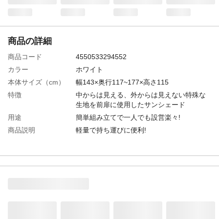
商品の詳細
商品コード
4550533294552
カラー
ホワイト
本体サイズ（cm）
幅143×奥行117~177×高さ115
特徴
中からは見える、外からは見えない特殊な
生地を前扉に使用したサンシェード
用途
簡単組み立てで一人でも設営楽々!
商品説明
軽量で持ち運びに便利!
重量
2.71kg