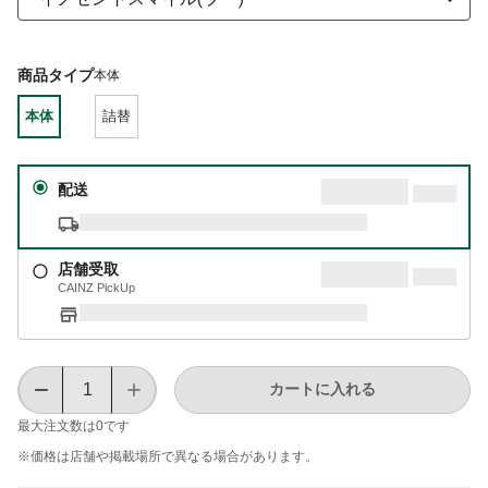
商品タイプ
本体
本体
詰替
配送
店舗受取
CAINZ PickUp
カートに入れる
最大注文数は
0
です
※価格は​店舗や​掲載場所で​異なる​場合が​あります。