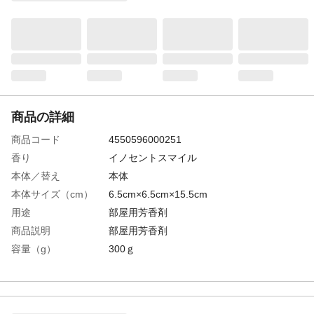
商品の詳細
商品コード
4550596000251
香り
イノセントスマイル
本体／替え
本体
本体サイズ（cm）
6.5cm×6.5cm×15.5cm
用途
部屋用芳香剤
商品説明
部屋用芳香剤
容量（g）
300ｇ
成分
界面活性剤（陰イオン、非イオン）、香
料、 エタノール、植物抽出消臭剤、防腐
剤、吸水性樹脂
使用上の注意
●本製品は飲めません。●本来の用途以外に