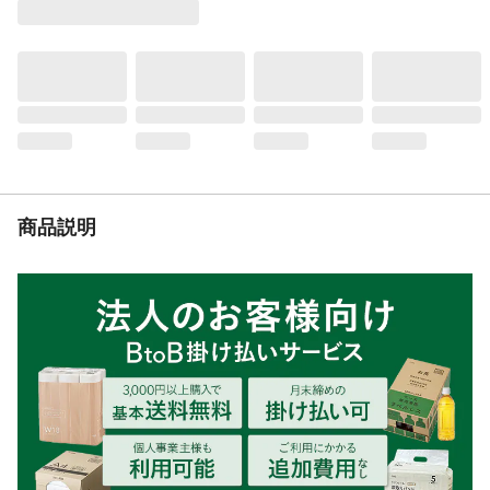
は使用しないでください。●容器が転倒しな
いよう、必ず安定した場所に設置してくだ
さい。また内容物が入った状態で横倒しに
したり、逆さまにしないでください。
生産国
ベトナム
使用場所
室内用
有効期間
約1ヶ月持続 ※持続期間は使用環境や季節
により異なります。
商品説明