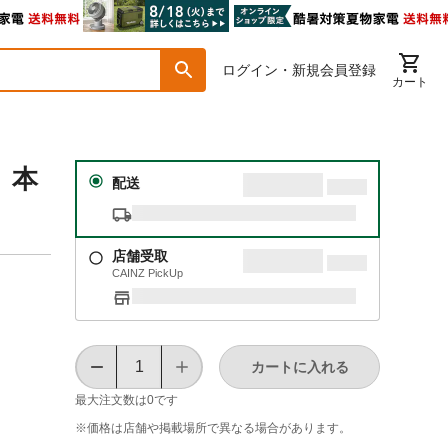
ログイン・新規会員登録
カート
 本
配送
店舗受取
CAINZ PickUp
カートに入れる
最大注文数は
0
です
※価格は​店舗や​掲載場所で​異なる​場合が​あります。