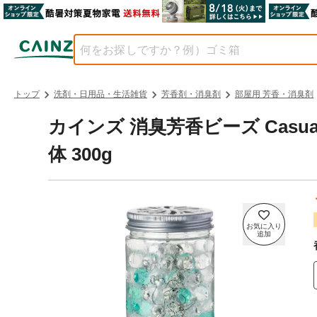
トップ
洗剤・日用品・生活雑貨
芳香剤・消臭剤
部屋用 芳香・消臭剤
カインズ 消臭芳香ビーズ Casu
体 300g