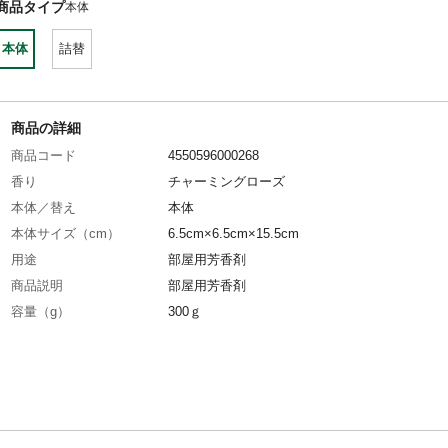
商品タイプ
本体
本体
詰替
商品の詳細
商品コード
4550596000268
香り
チャーミングローズ
本体／替え
本体
本体サイズ（cm）
6.5cm×6.5cm×15.5cm
用途
部屋用芳香剤
商品説明
部屋用芳香剤
容量（g）
300ｇ
成分
界面活性剤（陰イオン、非イオン）、香料、 エ
ール、植物抽出消臭剤、防腐剤、吸水性樹脂
使用上の注意
●本製品は飲めません。●本来の用途以外には使
ないでください。●容器が転倒しないよう、必
した場所に設置してください。また内容物が入
態で横倒しにしたり、逆さまにしないでくださ