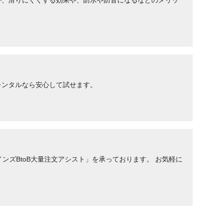
​滑りにくくする​効果や、​防水や​防​音に​なるなどの​メリッ
レンタルなら安心して試せます。
ンズBtoB大量注文アシスト」を承っております。 お気軽に