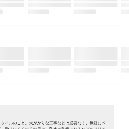
イルの​こと。​大が​かりな​工事などは​必要なく、​気軽に​ベ