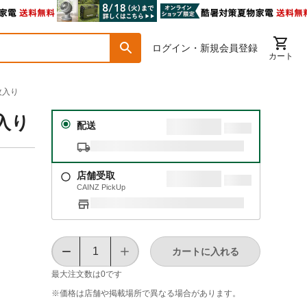
ログイン・新規会員登録
カート
枚入り
入り
配送
店舗受取
CAINZ PickUp
カートに入れる
最大注文数は
0
です
※価格は​店舗や​掲載場所で​異なる​場合が​あります。