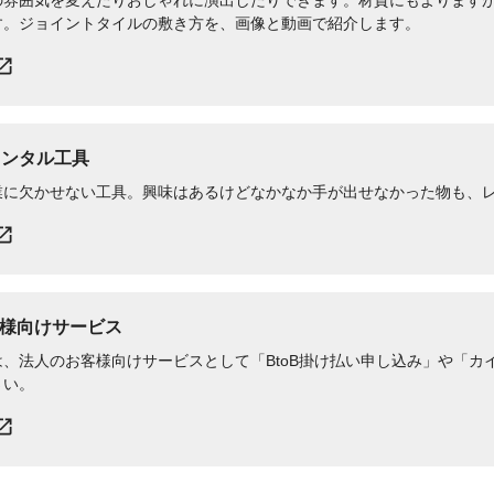
の​雰囲気を​変えたりおしゃれに​演出したりできます。​材質にもよりますが、
す。​ジョイントタイルの​敷き方を、​画像と​動画で​紹介します。
レンタル工具
業に欠かせない工具。興味はあるけどなかなか手が出せなかった物も、
様向けサービス
、法人のお客様向けサービスとして「BtoB掛け払い申し込み」や「カイ
さい。