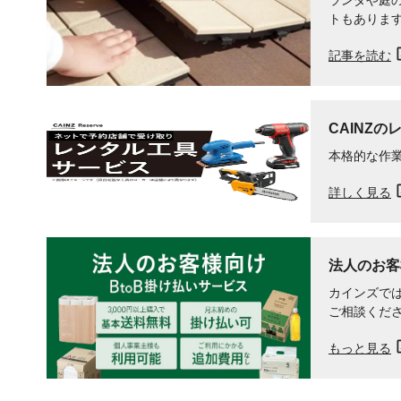
ランダや​庭
トも​ありま
記事を読む
CAINZの
本格的な作
詳しく見る
法人のお客
カインズでは
ご相談くだ
もっと見る