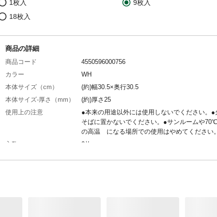
1枚入
9枚入
18枚入
商品の詳細
商品コード
4550596000756
カラー
WH
本体サイズ（cm）
(約)幅30.5×奥行30.5
本体サイズ-厚さ（mm）
(約)厚さ25
使用上の注意
●本来の用途以外には使用しないでください。●
そばに置かないでください。●サンルームや70
の高温 になる場所での使用はやめてください
入数
9枚
材質
ポリエチレン
生産国
中国
1平方メートル当り使用枚
約11枚
数の目安
重量
約0.32kg