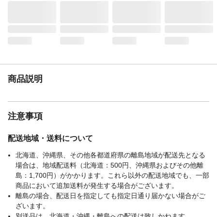
ください。●使用後は十分に冷ましてから洗
浄・保管してください。●食洗機での洗浄は
避け、手洗いをおすすめします。
生産国
中国
重量
約290g
商品説明
注意事項
配送地域・送料について
北海道、沖縄県、その他各都道府県の離島地域が配送先となる
場合は、地域配送料（北海道：500円、沖縄県およびその他離
島：1,700円）がかかります。これら以外の配送地域でも、一部
商品において追加送料が発生する場合がございます。
離島の場合、配送日を指定しても指定日通り届かない場合がご
ざいます。
別送品は、北海道・沖縄・離島への配送は致しかねます。