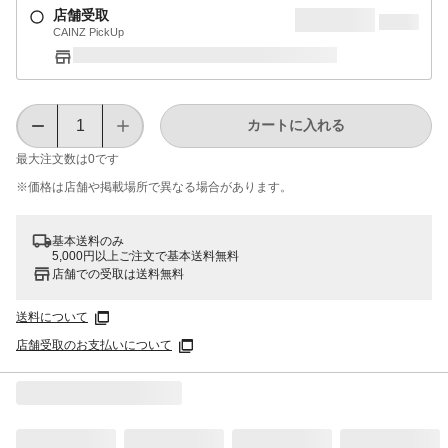
店舗受取
CAINZ PickUp
カートに入れる
最大注文数は
0
です
※価格は​店舗や​掲載場所で​異なる​場合が​あります。
基本送料のみ
5,000円以上ご注文で基本送料無料
店舗での受取は送料無料
送料について
店舗受取のお支払いについて