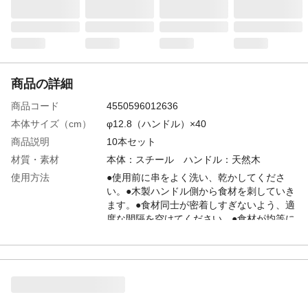
商品の詳細
商品コード
4550596012636
本体サイズ（cm）
φ12.8（ハンドル）×40
商品説明
10本セット
材質・素材
本体：スチール ハンドル：天然木
使用方法
●使用前に串をよく洗い、乾かしてくださ
い。●木製ハンドル側から食材を刺していき
ます。●食材同士が密着しすぎないよう、適
度な間隔を空けてください。●食材が均等に
焼けるよう、時々回転させてください。●木
製ハンドルが焦げないよう注意してくださ
い。
使用上の注意
●先端部分は鋭利なので取り扱いに注意して
ください。 ●火や熱い表面に直接触れない
よう、必ずハンドル部分を持って操作して