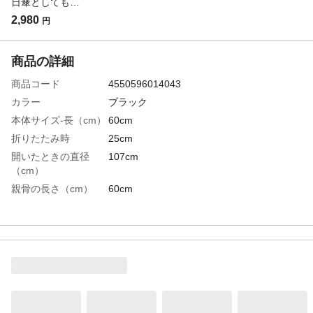
日傘としても使える畳みやすい軽量折傘 ブラック 60cm
2,980
円
商品の詳細
商品コード
4550596014043
カラー
ブラック
本体サイズ-長（cm）
60cm
折りたたみ時
25cm
開いたときの直径
107cm
（cm）
親骨の長さ（cm）
60cm
特徴
スマートフォンを同じくらいの重さ
重量（g）
180g
材質・素材
生地：ポリエステル
生産国
中国
取扱い上の注意
●傘を開閉する際は、顔や身体から離し周囲
の安全を十分に確認の上、使用して下さ
い。●本来の用途以外には使用しないでくだ