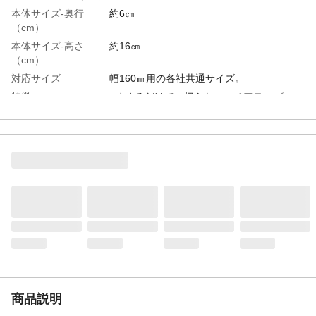
本体サイズ-奥行
約6㎝
（cm）
本体サイズ-高さ
約16㎝
（cm）
対応サイズ
幅160㎜用の各社共通サイズ。
特徴
●めくるだけで、切らないスペアテープ。●
めくり位置を簡単に見分けられるライン入
り。
用途
衣類や、カーペット、車のシートのほこり
取りに
使用方法
1.はくり紙を取り外し、2・3回転がしてか
らご使用ください。逆に回転させると、カ
ーペットに貼り付くことがありますのでご
注意ください。2.粘着力が弱まったら、テ
ープの末端からめくります。3.1周分がきれ
いにはがせます。
内容量
90周巻き
入数
3本入り
商品説明
材質・素材
粘着加工紙