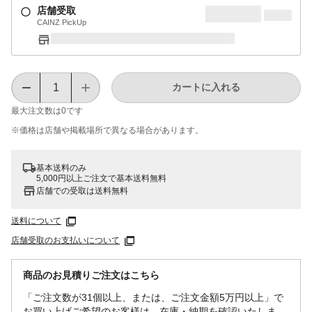
店舗受取
CAINZ PickUp
カートに入れる
最大注文数は
0
です
※価格は​店舗や​掲載場所で​異なる​場合が​あります。
基本送料のみ
5,000円以上ご注文で基本送料無料
店舗での受取は送料無料
送料について
店舗受取のお支払いについて
商品のお見積りご注文はこちら
「ご注文数が31個以上、または、ご注文金額5万円以上」で
お買い上げご希望のお客様は、在庫・納期を確認いたしま