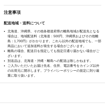
使用上の注意
●本製品は清掃具です。本来の用途以外に使
用しないでください。●本製品はカーペット
用です。フローリング、クッションフロ
注意事項
ア、畳などの平滑面に使用すると、テープ
が貼り付きますので使用しないでくださ
配送地域・送料について
い。
生産国
中国
北海道、沖縄県、その他各都道府県の離島地域が配送先となる
場合は、地域配送料（北海道：500円、沖縄県およびその他離
重量
約147g
島：1,700円）がかかります。これら以外の配送地域でも、一部
商品において追加送料が発生する場合がございます。
離島の場合、配送日を指定しても指定日通り届かない場合がご
ざいます。
別送品は、北海道・沖縄・離島への配送は致しかねます。
ご入力いただいたお届け先名、住所、電話番号をカインズ以外
の出荷元に開示します。プライバシーポリシーの規定に則り厳
重に取り扱います。