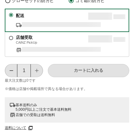
クローゼットの防カビ
ゴミ箱の防カビ
配送
店舗受取
CAINZ PickUp
カートに入れる
最大注文数は
0
です
※価格は​店舗や​掲載場所で​異なる​場合が​あります。
基本送料のみ
5,000円以上ご注文で基本送料無料
店舗での受取は送料無料
送料について