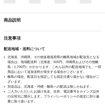
使用上の注意
●本来の用途以外には使用しないでくださ
い。●必ず水に濡らしてから使用してくださ
い。●台所用、食器洗い用の洗剤や石けんを
使用してください。塩素系、酸素系の漂白
商品説明
剤、d-リモネンを含む洗剤は本製品が劣化
しますので使用しないでください。など
生産国
中国
注意事項
使用に適さない面
漆器などキズが付きやすいもの、キズが付
いて困るものには使用しないでください
配送地域・送料について
重量
梱包重量:47.2g
北海道、沖縄県、その他各都道府県の離島地域が配送先となる
場合は、地域配送料（北海道：500円、沖縄県およびその他離
島：1,700円）がかかります。これら以外の配送地域でも、一部
商品において追加送料が発生する場合がございます。
離島の場合、配送日を指定しても指定日通り届かない場合がご
ざいます。
別送品は、北海道・沖縄・離島への配送は致しかねます。
ご入力いただいたお届け先名、住所、電話番号をカインズ以外
の出荷元に開示します。プライバシーポリシーの規定に則り厳
重に取り扱います。