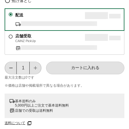
焦げ落とし
配送
店舗受取
CAINZ PickUp
カートに入れる
最大注文数は
0
です
※価格は​店舗や​掲載場所で​異なる​場合が​あります。
基本送料のみ
5,000円以上ご注文で基本送料無料
店舗での受取は送料無料
送料について