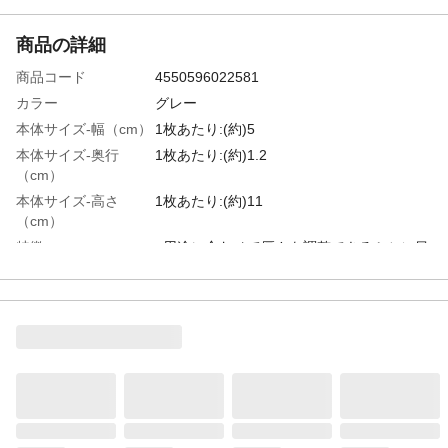
商品の詳細
商品コード
4550596022581
カラー
グレー
本体サイズ-幅（cm）
1枚あたり:(約)5
本体サイズ-奥行
1枚あたり:(約)1.2
（cm）
本体サイズ-高さ
1枚あたり:(約)11
（cm）
特徴
●用途に合わせて厚さを調整できるミシン目
入り ●水切れがよく、スポンジに汚れが付
きにくい
用途
キッチン用スポンジ
商品説明
フライパンや排水口の掃除にオススメ
入数
30枚
材質・素材
ウレタンフォーム
耐熱／耐冷温度
耐熱温度:90
（℃）