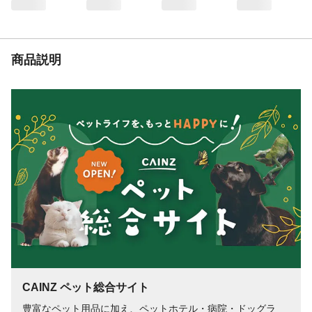
栄養成分表示
たんぱく質 0g、脂質 0g、炭水化物
0g、食塩相当量 0g
代謝エネルギー
エネルギー 0kcal
商品説明
CAINZ ペット総合サイト
豊富なペット用品に加え、ペットホテル・病院・ドッグラ