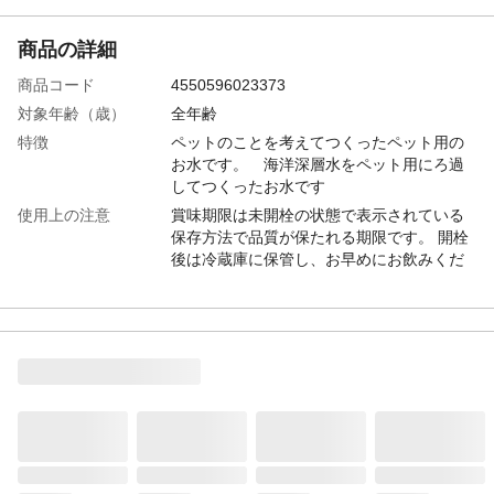
商品の詳細
商品コード
4550596023373
対象年齢（歳）
全年齢
特徴
ペットのことを考えてつくったペット用の
お水です。 海洋深層水をペット用にろ過
してつくったお水です
使用上の注意
賞味期限は未開栓の状態で表示されている
保存方法で品質が保たれる期限です。 開栓
後は冷蔵庫に保管し、お早めにお飲みくだ
さい。
給与方法
ペットがいつでも自由に飲めるように水飲
み場をつくり、与えてください。1日数回新
鮮な水にとりかえてください。
内容量
500ml
生産国
日本
原材料
海洋深層水
保証成分
たんぱく質 0g、脂質 0g、炭水化物
0g、食塩相当量 0g