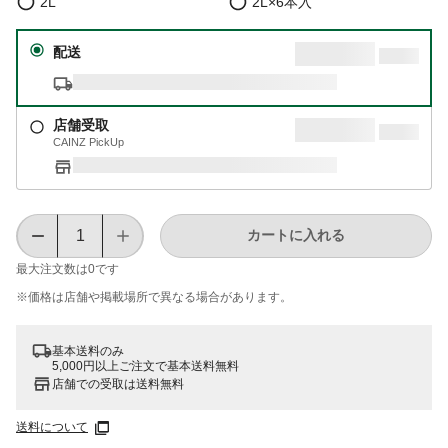
2L
2L×6本入
配送
店舗受取
CAINZ PickUp
カートに入れる
最大注文数は
0
です
※価格は​店舗や​掲載場所で​異なる​場合が​あります。
基本送料のみ
5,000円以上ご注文で基本送料無料
店舗での受取は送料無料
送料について