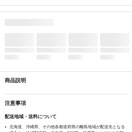
商品説明
吸着面が広いのでピタッと吸着。
使用上の注意
長期間敷きつめたままにしておくと、床面
に密着することがあります。定期的にめく
って風通しをしてください。
入数
9枚セット
材質
表面／ポリエステル100％ 裏面（吸着
面）／熱可塑性エラストマー
お手入れ方法
洗濯機を使用する場合は、洗濯ネットを使
用し、弱水流または手洗いコースで洗濯し
てください。
生産国
中国
重量
約0.35kg
商品説明
注意事項
配送地域・送料について
北海道、沖縄県、その他各都道府県の離島地域が配送先となる