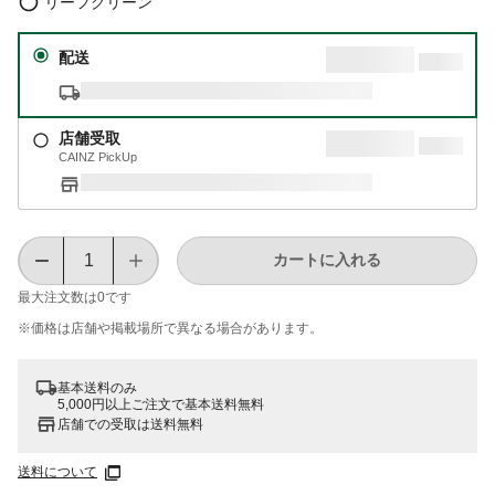
リーフグリーン
配送
店舗受取
CAINZ PickUp
カートに入れる
最大注文数は
0
です
※価格は​店舗や​掲載場所で​異なる​場合が​あります。
基本送料のみ
5,000円以上ご注文で基本送料無料
店舗での受取は送料無料
送料について