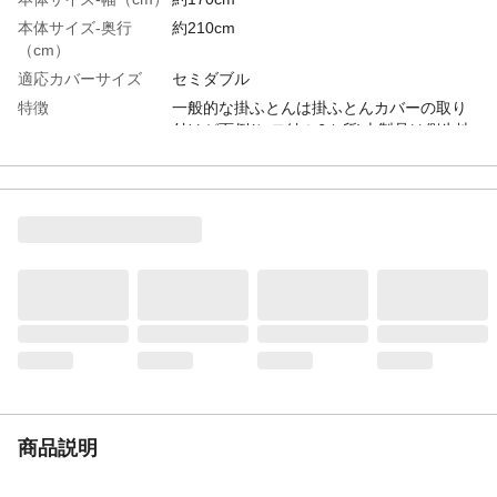
本体サイズ-奥行
約210cm
（cm）
適応カバーサイズ
セミダブル
特徴
一般的な掛ふとんは掛ふとんカバーの取り
付けが面倒(ヒモ結ぶ6カ所)本製品は側生地
にズレにくい生地を部分的に使用すること
で、ヒモを結ばなくてもカバーがズレにく
い設計(煩わしさの削減)
洗濯表示
洗濯可
洗濯可能
◯
タンブル乾燥
×
ドライクリーニング
◯
暖かさレベル
3
表地-布組成素材
ポリエステル
表地-布組成素材2
ポリエステル/ポリウレタン
表地-布組成比率
100%
商品説明
（％）
表地-布組成比率
61%/39%