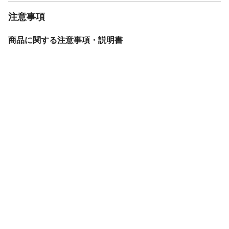
2（％）
裏地-布組成素材
ポリエステル
注意事項
裏地-布組成比率
100%
（％）
商品に関する注意事項・説明書
詰め物-組成素材
ポリエステル
詰め物-組成比率
100%
（％）
詰め物-重量（kg）
約1.35kg
生産国
中国
重量
約2.36kg