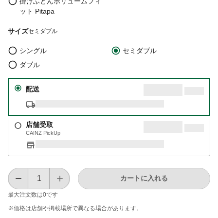
掛けふとんボリュームフィ
ット Pitapa
サイズ
セミダブル
シングル
セミダブル
ダブル
配送
店舗受取
CAINZ PickUp
カートに入れる
最大注文数は
0
です
※価格は​店舗や​掲載場所で​異なる​場合が​あります。