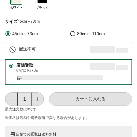
ホワイト
ブラック
サイズ
45cm～73cm
45cm～73cm
80cm～110cm
配送不可
店舗受取
CAINZ PickUp
カートに入れる
最大注文数は
0
です
※価格は​店舗や​掲載場所で​異なる​場合が​あります。
店舗での受取は送料無料