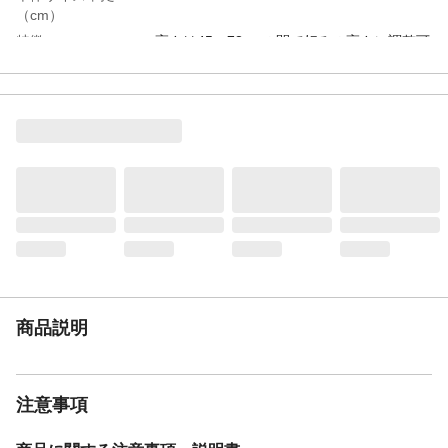
（cm）
特徴
高さは45～73cmの間で好みの高さに調整可
能。 ソファやパーソナルチェアでくつろ
ぐ高さに最適。
重量（kg）
9.3
材質・素材
甲板の表面材:繊維版(MDF)+メラミンシー
ト 表面加工:ポリウレタン塗装 支柱:金属
(鋼) :スチール エポキシ樹脂塗装 ベース:
金属(鋼):スチール エポキシ樹脂塗装
耐荷重
約10kg
組立目安時間（分）
約10分
必要工具
レンチ(付属)
生産国
中国
商品説明
注意事項