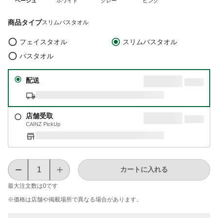
ベージュ
ホワイト
グレー
ピンク
商品タイプ
スリムバスタオル
フェイスタオル
スリムバスタオル
バスタオル
配送
店舗受取
CAINZ PickUp
カートに入れる
最大注文数は
0
です
※価格は​店舗や​掲載場所で​異なる​場合が​あります。