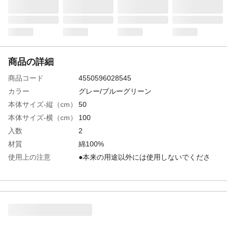
商品の詳細
商品コード
4550596028545
カラー
グレー/ブルーグリーン
本体サイズ-縦（cm）
50
本体サイズ-横（cm）
100
入数
2
材質
綿100%
使用上の注意
●本来の用途以外には使用しないでくださ
い。●火や熱源のそばに置かないでくださ
い。●使い始めに洗濯する事をおすすめしま
す。
お手入れ方法
●初めのうちは色落ちや毛羽落ちしますの
で、他のものとは区別して単独で洗濯して
ください。洗濯ネットの使用をおすすめし