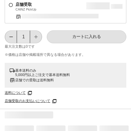
店舗受取
CAINZ PickUp
カートに入れる
最大注文数は
0
です
※価格は​店舗や​掲載場所で​異なる​場合が​あります。
基本送料のみ
5,000円以上ご注文で基本送料無料
店舗での受取は送料無料
送料について
店舗受取のお支払いについて