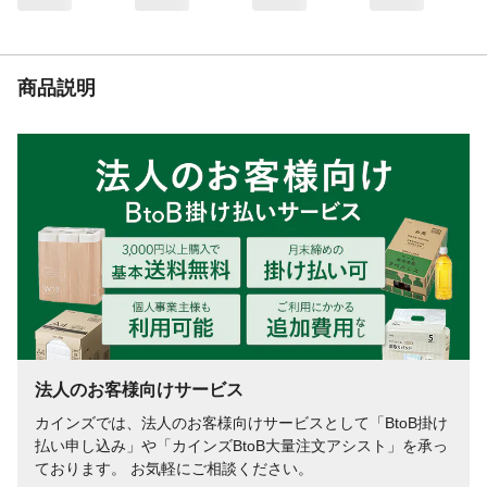
パルプ、吸水紙、pH粉末 防水材:ポリエチ
レンフィルム 結合材:ホットメルト粘着剤
使用方法
●袋からシーツを取出し、折り目を伸ばすよ
商品説明
うにして 丁寧に広げてください。 ●不織布
面を上にして使用してください。 ●ペット
のトイレ用トレーを使用している方は、不
織 布面を上にしてトレーの中に敷いてくだ
さい。
使用上の注意
●用途以外には使用しないでください。●本
製品はハサミで 切らず、そのまま使用して
ください。●本製品は水にとけない のでト
イレに流さないでください。●本製品を誤っ
て飲み込 んだり、中身が眼に入った場合
は、医師や獣医師に相談して ください。
生産国
中国
1枚当たりの大きさ
シートサイズ(約)33cm×45cm 吸収体サイ
法人のお客様向けサービス
ズ(約)28cm×40cm
処分方法
●使用後のシーツに付着したウンチは必ず取
カインズでは、法人のお客様向けサービスとして「BtoB掛け
除いて、ご家庭 のトイレに処理してくださ
払い申し込み」や「カインズBtoB大量注文アシスト」を承っ
い。地域によって処理方法が異なる 場合が
ております。 お気軽にご相談ください。
あります。その際には、各自治体の定める