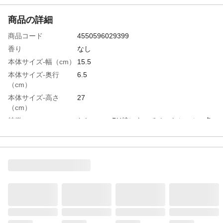
商品の詳細
商品コード
4550596029399
香り
なし
本体サイズ-幅（cm）
15.5
本体サイズ-奥行
6.5
（cm）
本体サイズ-高さ
27
（cm）
特徴
おしっこのPH値によってペットシーツの色
が変わるので、定期的におしっこの状態を
確認できます。
用途
ペット用トイレシーツ
商品説明
季節の変わり目や週に1度を目安に定期的に
チェックしてください。時間が経過すると
シーツの色が戻ってしまいますので、早め
に色の確認をお勧めします。
重量（g）
1枚当たり約21g
原材料
表面材:ポリプロピレン不織布 吸収材:綿状