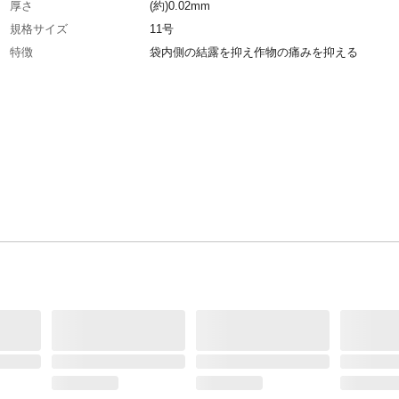
厚さ
(約)0.02mm
規格サイズ
11号
特徴
袋内側の結露を抑え作物の痛みを抑える
用途
野菜の梱包
使用上の注意
●本来の用途以外には使用しないでください。●
熱源のそばに置かないでください。●お子様の
かない場所に保管してください。
入数
100枚
材質・素材
ポリプロピレン
生産国
中国
穴
4穴
重量
梱包重量:(約)216.8g