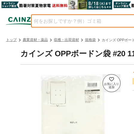
トップ
農業資材・薬品
収穫・出荷資材
規格袋
カインズ OPPボードン
カインズ OPPボードン袋 #20 1