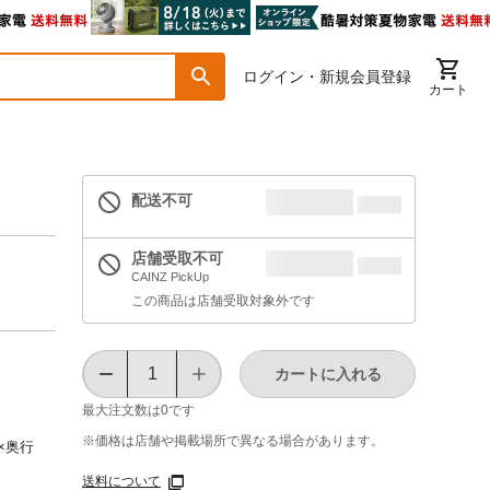
ログイン・新規会員登録
カート
配送不可
店舗受取不可
CAINZ PickUp
この商品は店舗受取対象外です
カートに入れる
最大注文数は
0
です
※価格は​店舗や​掲載場所で​異なる​場合が​あります。
3×奥行
送料について