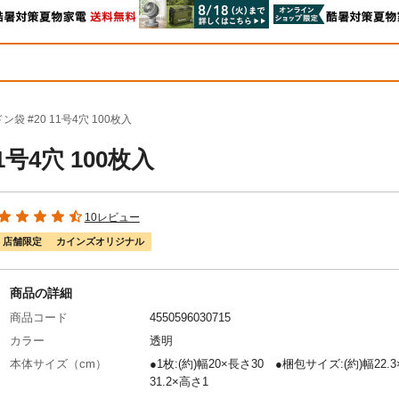
袋 #20 11号4穴 100枚入
1号4穴 100枚入
10レビュー
店舗限定
カインズオリジナル
商品の詳細
商品コード
4550596030715
カラー
透明
本体サイズ（cm）
●1枚:(約)幅20×長さ30 ●梱包サイズ:(約)幅22.
31.2×高さ1