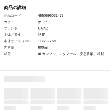
商品の詳細
商品コード
4550596031477
カラー
ホワイト
ブランド
CAINZ
本体／替え
詰替
本体サイズ（cm）
11×25×7cm
内容量
800ml
成分
dl-カンフル、エタノール、安息香酸、精製
水、ポリオキシエチレンポリオキシプロピ
レンデシルテトラデシルエーテル、水酸化
ナトリウム、香料
生産国
日本
医薬部外品
該当あり
重量
810g