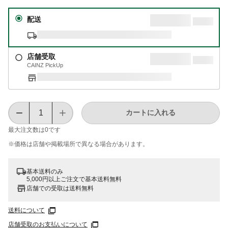
配送
店舗受取
CAINZ PickUp
カートに入れる
最大注文数は
0
です
※価格は​店舗や​掲載場所で​異なる​場合が​あります。
基本送料のみ
5,000円以上ご注文で基本送料無料
店舗での受取は送料無料
送料について
店舗受取のお支払いについて