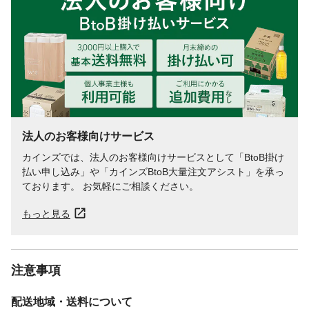
液性
酸性
使えないもの
大理石、御影石、その他鏡面仕上各種石
材、 ガラスタイル、ガラスブロック、 金属
全般、素焼、とう器、セラミック、吸水性
のある素材。水洗いができない場所。
使えるもの
玄関、玄関アプローチ、カーポート、ガー
デンなどの屋外床タイルや外壁タイル（磁
器、せっき質の焼製タイル）
使用量の目安
本品1本あたり約17㎡。
法人のお客様向けサービス
重量
375g
カインズでは、法人のお客様向けサービスとして「BtoB掛け
素材への影響度
通常使用時下において洗浄面に影響なし。
払い申し込み」や「カインズBtoB大量注文アシスト」を承っ
ております。 お気軽にご相談ください。
もっと見る
注意事項
配送地域・送料について