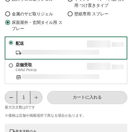
用 つけ置きタイプ
金属のサビ取りジェル
壁紙専用 スプレー
床面屋外・玄関タイル用 ス
プレー
配送
店舗受取
CAINZ PickUp
カートに入れる
最大注文数は
0
です
※価格は​店舗や​掲載場所で​異なる​場合が​あります。
基本送料のみ