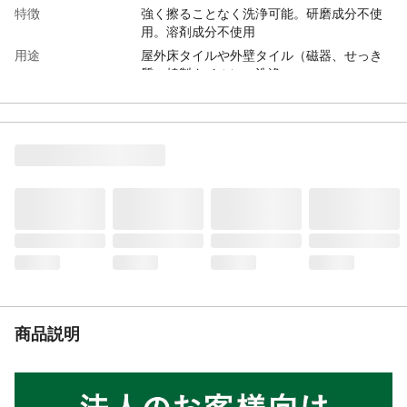
特徴
強く擦ることなく洗浄可能。研磨成分不使
用。溶剤成分不使用
用途
屋外床タイルや外壁タイル（磁器、せっき
質の焼製タイル）の洗浄
使用方法
洗浄面から5cm～10cm程度離れた場所から
スプレーし10分程度放置後、水洗い。
容量
300g
商品仕様
酸性洗浄剤
材質
無機酸、カチオン系界面活性剤、有機酸
塩、腐食抑制剤、増粘剤
使用上の注意
●用途以外には使わない。●本液に直接触れ
ぬよう使用時はゴム手袋、マスク、保護メ
ガネ等を着用して下さい。 ● 必ず単独で使
用する。 特に塩素系の製品といっしょに又
は、 まぜて使わない。 ●材質が不明な場合
や特殊タイルは使用前に目立たない部分で
商品説明
試すか、 素材メーカ
種類
液体
生産国
日本