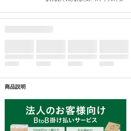
に乗ってください
重量（g）
(約)306
材質
EVA樹脂
使用上の注意
●ベランダや車内、直射日光の当たるとこ
ろ、高温になるところに長時間放置すると
変形したり、縮んだりする場合がありま
す。●濡れた床面など、滑りやすいところで
は十分に注意してください。●本来の用途以
外には使用しないでください。など
生産国
中国
商品説明