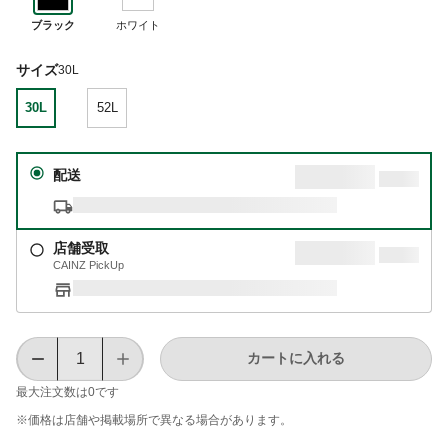
ブラック
ホワイト
サイズ
30L
30L
52L
配送
店舗受取
CAINZ PickUp
カートに入れる
最大注文数は
0
です
※価格は​店舗や​掲載場所で​異なる​場合が​あります。