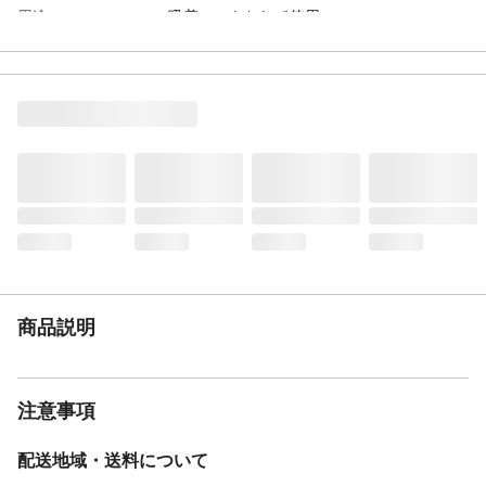
用途
吸着マットとして使用
商品説明
吸着面が広いのでピタッと吸着。
使用上の注意
長期間敷きつめたままにしておくと、床面
に密着することがあります。定期的にめく
って風通しをしてください。
入数
4枚セット
材質
表面／ポリエステル100％ 裏面（吸着
面）／熱可塑性エラストマー
お手入れ方法
洗濯機を使用する場合は、洗濯ネットを使
用し、弱水流または手洗いコースで洗濯し
てください。
生産国
中国
重量
約0.71kg
商品説明
注意事項
配送地域・送料について