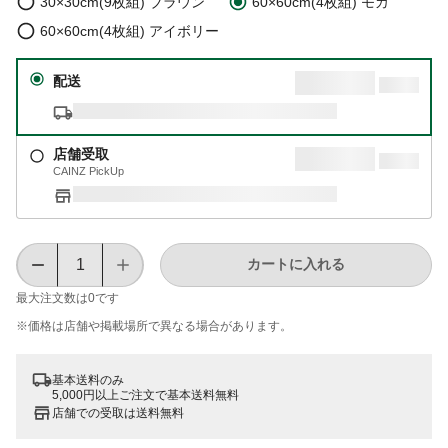
30×30cm(9枚組) ブラウン
60×60cm(4枚組) モカ
60×60cm(4枚組) アイボリー
配送
店舗受取
CAINZ PickUp
カートに入れる
最大注文数は
0
です
※価格は​店舗や​掲載場所で​異なる​場合が​あります。
基本送料のみ
5,000円以上ご注文で基本送料無料
店舗での受取は送料無料