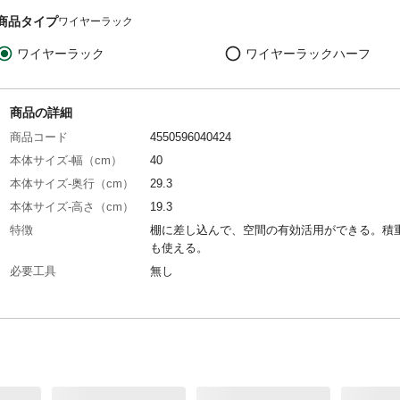
商品タイプ
ワイヤーラック
ワイヤーラック
ワイヤーラックハーフ
商品の詳細
商品コード
4550596040424
本体サイズ-幅（cm）
40
本体サイズ-奥行（cm）
29.3
本体サイズ-高さ（cm）
19.3
特徴
棚に差し込んで、空間の有効活用ができる。積
も使える。
必要工具
無し
入数
1
材質・素材
本体/金属（鋼）
耐荷重
（約）2kg
使用上の注意
積重ねは２段までとし、耐荷重の範囲内で使用
ださい