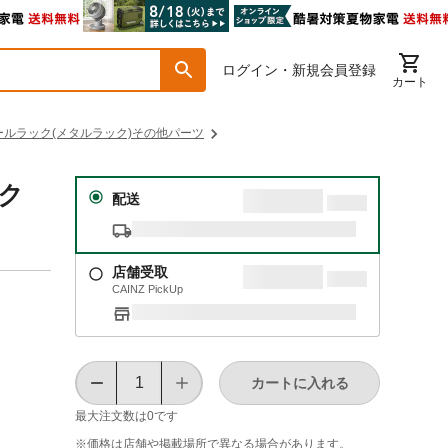
ログイン・新規会員登録
カート
ールラック(メタルラック)その他パーツ
ック
配送
店舗受取
CAINZ PickUp
カートに入れる
最大注文数は
0
です
※価格は​店舗や​掲載場所で​異なる​場合が​あります。