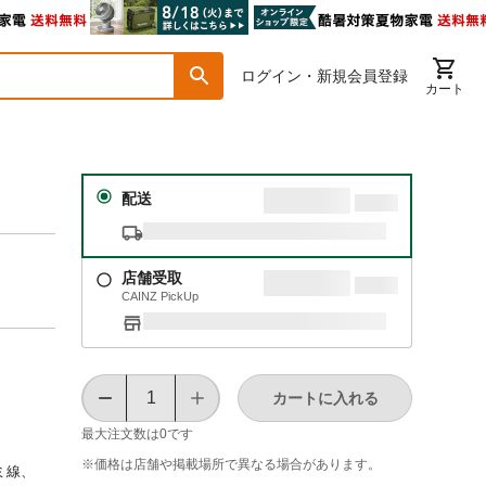
ログイン・新規会員登録
カート
配送
店舗受取
CAINZ PickUp
カートに入れる
最大注文数は
0
です
※価格は​店舗や​掲載場所で​異なる​場合が​あります。
ミ線、