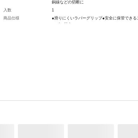
銅線などの切断に
入数
1
商品仕様
●滑りにくいラバーグリップ●安全に保管できる
ッパー付き
材質
刃:炭素鋼 ハンドル:ポリプロピレン+熱可塑性
ストマー
使用上の注意
●本製品は刃物ですので、取り扱いや保管には
意してください。刃は鋭利なので絶対に触らな
ださい。また、刃先を自分や人に向けたり、振
たりしないでください。ケガや事故の原因とな
す。●本来の用途以外には使用しないでくださ
生産国
中国