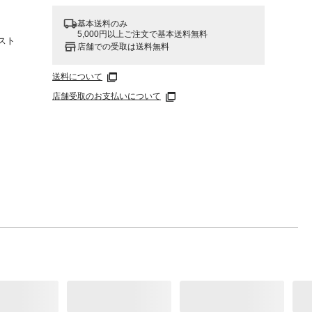
基本送料のみ
5,000円以上ご注文で基本送料無料
スト
店舗での受取は送料無料
エラ
送料について
店舗受取のお支払いについて
十分注
いでく
り回し
りま
い。