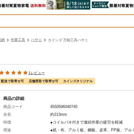
収納
作業工具
ハサミ
カインズ 万能工具ハサミ
1レビュー
配送で取寄せ可
店舗受取で取寄せ可
カインズオリジナル
商品の詳細
商品コード
4550596040745
全長
約213mm
特徴
●コイルバネ付きで連続作業の疲労を軽減
用途
●紙・布、アルミ板、鋼板、皮革、PP板、アル