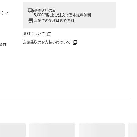
基本送料のみ
にくい
5,000円以上ご注文で基本送料無料
店舗での受取は送料無料
送料について
店舗受取のお支払いについて
塑性
十分注
いでく
り回し
りま
い。