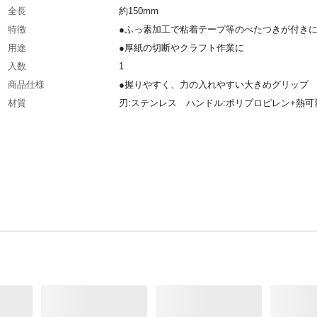
全長
約150mm
特徴
●ふっ素加工で粘着テープ等のべたつきが付き
用途
●厚紙の切断やクラフト作業に
入数
1
商品仕様
●握りやすく、力の入れやすい大きめグリップ
材質
刃:ステンレス ハンドル:ポリプロピレン+熱可
エラストマー
使用上の注意
●本製品は刃物ですので、取り扱いや保管には
意してください。刃は鋭利なので絶対に触らな
ださい。また、刃先を自分や人に向けたり、振
たりしないでください。ケガや事故の原因とな
す。●本来の用途以外には使用しないでくださ
生産国
中国