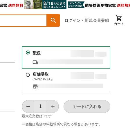
ログイン・新規会員登録
カート
配送
店舗受取
CAINZ PickUp
カートに入れる
最大注文数は
0
です
※価格は​店舗や​掲載場所で​異なる​場合が​あります。