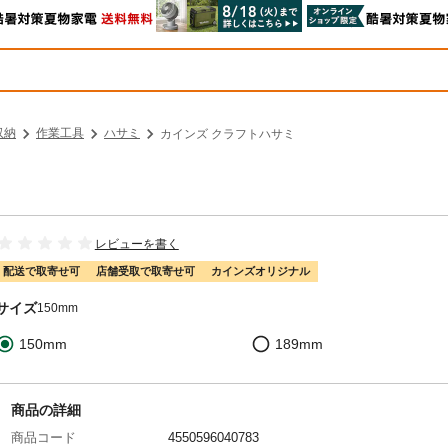
収納
作業工具
ハサミ
カインズ クラフトハサミ
レビューを書く
配送で取寄せ可
店舗受取で取寄せ可
カインズオリジナル
サイズ
150mm
150mm
189mm
商品の詳細
商品コード
4550596040783