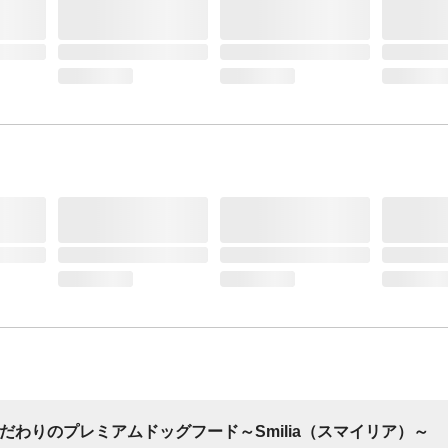
からパウダー、酵母加工品、DHA・EPA含有油
塩
保証成分
エネルギー76kcal たん白質4.8g 脂質2.7g 
物8.0g 食塩相当量0.2g
代謝エネルギー
エネルギー76kcal
だわりのプレミアムドッグフード～Smilia（スマイリア）～