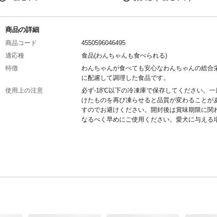
商品の詳細
商品コード
4550596046495
適応種
食品(わんちゃんも食べられる)
特徴
わんちゃんが食べても安心なわんちゃんの総合
に配慮して調理した食品です。
使用上の注意
必ず-18℃以下の冷凍庫で保存してください。一
けたものを再び凍らせると品質が変わることが
すのでお避けください。開封後は賞味期限に関
なるべく早めにご使用ください。愛犬に与える
よく冷ましてからお与えください。
給与方法
体重3kg3.8袋、体重5kg5.5袋、体重10kg9.3袋
内容量
100g×10個入り
生産国
日本
原材料
豚肉(カナダ産)、じゃがいもペースト(国内製造
子組換えでない)、トマトピューレー(国内製造)
トペースト、マカロニ、ゆで赤ピーマン、ゆで
ーニ(インドネシア産)、ゆでいんげん、乾燥卵