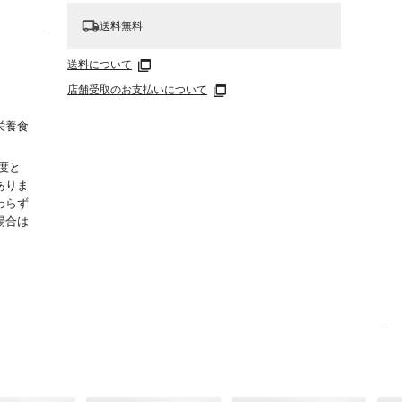
送料無料
送料について
店舗受取のお支払いについて
栄養食
度と
ありま
わらず
場合は
、遺伝
、ビー
ズッキ
黄、お