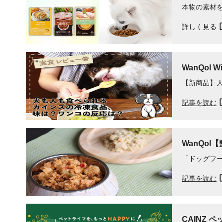
本物の素材
詳しく見る
WanQol
【新商品】
記事を読む
WanQo
「ドッグフ
記事を読む
CAINZ 