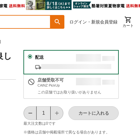
ログイン・新規会員登録
カート
】
良し
配送
店舗受取不可
CAINZ PickUp
この店舗ではお取り扱いがありません
カートに入れる
最大注文数は
0
です
※価格は​店舗や​掲載場所で​異なる​場合が​あります。