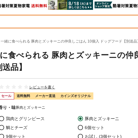
ア 一緒に食べられる 豚肉とズッキーニの仲良しごはん 10個入 ドッグフード【別送品
一緒に食べられる 豚肉とズッキーニの仲
別送品】
レビューを書く
セール
送料無料
メーカー直送
カインズオリジナル
香り・味
豚肉とズッキーニ
鶏肉とグリンピース
豚肉とズッキーニ
鯛とチーズ
6個セット
9個セット
お試し (3個セット)