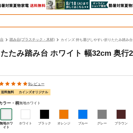
台
踏み台(プラスチック・木材)
カインズ 持ち運びしやすい折りたたみ踏み台 ホワ
たみ踏み台 ホワイト 幅32cm 奥行2
9レビュー
送料無料
カインズオリジナル
カラー・柄
無地ホワイト
無地ホワ
ホワイト
ブラック
オレンジ
ブルー
グレー
ブラウン
イト