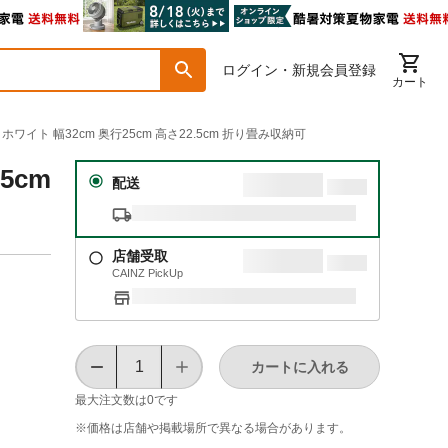
ログイン・新規会員登録
カート
イト 幅32cm 奥行25cm 高さ22.5cm 折り畳み収納可
5cm
配送
店舗受取
CAINZ PickUp
カートに入れる
最大注文数は
0
です
※価格は​店舗や​掲載場所で​異なる​場合が​あります。