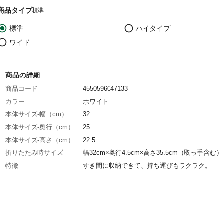
商品タイプ
標準
標準
ハイタイプ
ワイド
商品の詳細
商品コード
4550596047133
カラー
ホワイト
本体サイズ-幅（cm）
32
本体サイズ-奥行（cm）
25
本体サイズ-高さ（cm）
22.5
折りたたみ時サイズ
幅32cm×奥行4.5cm×高さ35.5cm（取っ手含む
特徴
すき間に収納できて、持ち運びもラクラク。
材質・素材
●本体、ピン/ポリプロピレン ●すべり止め/熱
エラストマー
耐荷重
（約）100kg
生産国
中国