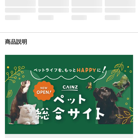
米粉、寒天
保証成分
たんぱく質7.5%以上、脂質1.5%以上、粗繊
維0.6%以下、灰分1.0%以下、水分95.5%以
下
給与量の目安
●～5kg:～2袋 ●5～15kg:2～5袋 ●15～
30kg:5～9袋
商品説明
代謝エネルギー
100g当たり約55kcal、1袋当たり約22kcal