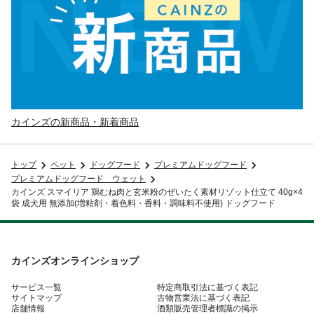
カインズの新商品・新着商品
トップ
ペット
ドッグフード
プレミアムドッグフード
プレミアムドッグフード ウェット
カインズ スマイリア 鶏むね肉と玄米粉のぜいたく素材リゾット仕立て 40g×4
袋 成犬用 無添加(増粘剤・着色料・香料・調味料不使用) ドッグフード
カインズオンラインショップ
サービス一覧
特定商取引法に基づく表記
サイトマップ
古物営業法に基づく表記
店舗情報
酒類販売管理者標識の掲示