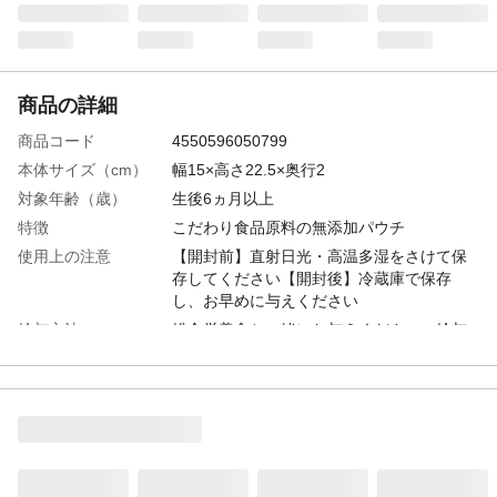
商品の詳細
商品コード
4550596050799
本体サイズ（cm）
幅15×高さ22.5×奥行2
対象年齢（歳）
生後6ヵ月以上
特徴
こだわり食品原料の無添加パウチ
使用上の注意
【開封前】直射日光・高温多湿をさけて保
存してください【開封後】冷蔵庫で保存
し、お早めに与えください
給与方法
総合栄養食と一緒にお与えください。給与
量は目安量です。健康状態・年齢・食事量
を考慮し1回～数回に分けて与えてください
内容量
40g×4袋
重量
163g
生産国
日本
原材料
鶏むね肉、天然水(鳥取県産奥大山の水)、玄