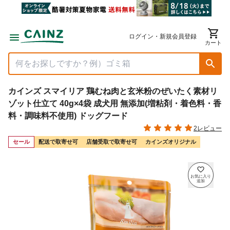
ログイン・新規会員登録
カート
カインズ スマイリア 鶏むね肉と玄米粉のぜいたく素材リ
ゾット仕立て 40g×4袋 成犬用 無添加(増粘剤・着色料・香
料・調味料不使用) ドッグフード
2レビュー
セール
配送で取寄せ可
店舗受取で取寄せ可
カインズオリジナル