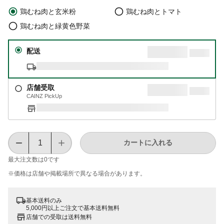
鶏むね肉と玄米粉
鶏むね肉とトマト
鶏むね肉と緑黄色野菜
配送
店舗受取
CAINZ PickUp
カートに入れる
最大注文数は
0
です
※価格は​店舗や​掲載場所で​異なる​場合が​あります。
基本送料のみ
5,000円以上ご注文で基本送料無料
店舗での受取は送料無料