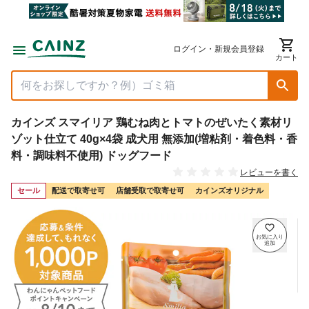
ログイン・新規会員登録
カート
カインズ スマイリア 鶏むね肉とトマトのぜいたく素材リ
ゾット仕立て 40g×4袋 成犬用 無添加(増粘剤・着色料・香
料・調味料不使用) ドッグフード
レビューを書く
セール
配送で取寄せ可
店舗受取で取寄せ可
カインズオリジナル