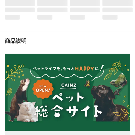
県産奥大山の水)、玄米粉、寒天
保証成分
たんぱく質7.0%以上、脂質1.0%以上、粗繊
維0.5%以下、灰分1.0%以下、水分97.5%以
下
給与量の目安
●～5kg:～3袋 ●5～15kg:3～7袋 ●15～
30kg:7～11袋
商品説明
代謝エネルギー
100g当たり約45kcal、1袋当たり約18kcal