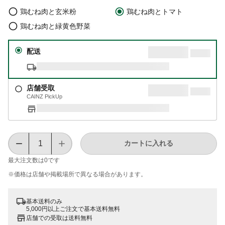
鶏むね肉と玄米粉
鶏むね肉とトマト
鶏むね肉と緑黄色野菜
配送
店舗受取
CAINZ PickUp
カートに入れる
最大注文数は
0
です
※価格は​店舗や​掲載場所で​異なる​場合が​あります。
基本送料のみ
5,000円以上ご注文で基本送料無料
店舗での受取は送料無料