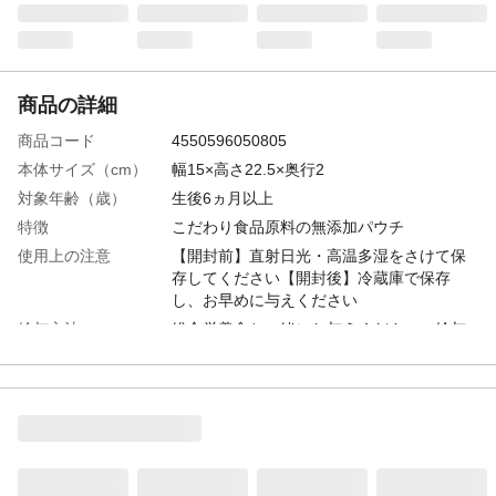
商品の詳細
商品コード
4550596050805
本体サイズ（cm）
幅15×高さ22.5×奥行2
対象年齢（歳）
生後6ヵ月以上
特徴
こだわり食品原料の無添加パウチ
使用上の注意
【開封前】直射日光・高温多湿をさけて保
存してください【開封後】冷蔵庫で保存
し、お早めに与えください
給与方法
総合栄養食と一緒にお与えください。給与
量は目安量です。健康状態・年齢・食事量
を考慮し1回～数回に分けて与えてください
内容量
40g×4袋
重量
163g
生産国
日本
原材料
鶏むね肉、トマト、にんじん、天然水(鳥取