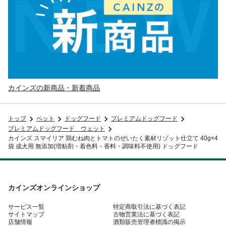
カインズの新商品・新着商品
トップ
ペット
ドッグフード
プレミアムドッグフード
プレミアムドッグフード ウェット
カインズ スマイリア 鶏むね肉とトマトのぜいたく素材リゾット仕立て 40g×4
袋 成犬用 無添加(増粘剤・着色料・香料・調味料不使用) ドッグフード
カインズオンラインショップ
サービス一覧
特定商取引法に基づく表記
サイトマップ
古物営業法に基づく表記
店舗情報
酒類販売管理者標識の掲示