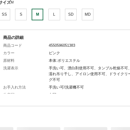
サイズ
M
SS
S
M
L
SD
MD
商品の詳細
商品コード
4550596051383
カラー
ピンク
原材料
本体:ポリエステル
洗濯表示
手洗い可、漂白剤使用不可、タンブル乾燥不可
濡れ吊り干し、アイロン使用不可、ドライクリ
グ不可
お手入れ方法
手洗い可/洗濯機不可
生産国
中国
着丈
29cm
胸囲
40cm
首回り
26cm
対象犬種
シーズー、マルチーズ、ポメラニアンなど