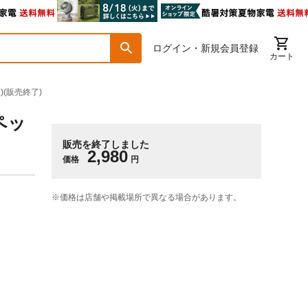
ログイン・新規会員登録
カート
(販売終了)
ペッ
販売を終了しました
2,980
価格
円
※価格は​店舗や​掲載場所で​異なる​場合が​あります。