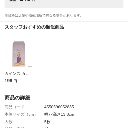
※価格は​店舗や​掲載場所で​異なる​場合が​あります。
スタッフおすすめの類似商品
カインズ 五型ポチ袋 伊予和紙 ラプンツェル 箔 3枚入(販売終了)
198
円
商品の詳細
商品コード
4550596052885
本体サイズ（cm）
幅7×高さ13.8cm
入数
5枚