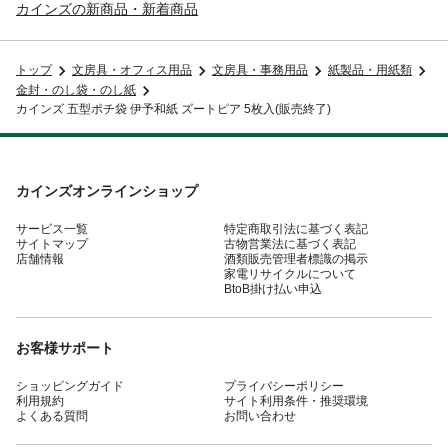
カインズの新商品・新着商品
トップ
文房具・オフィス用品
文房具・事務用品
紙製品・用紙類
金封・のし袋・のし紙
カインズ 五型ポチ袋 伊予和紙 ズートピア 5枚入(販売終了)
カインズオンラインショップ
サービス一覧
特定商取引法に基づく表記
サイトマップ
古物営業法に基づく表記
店舗情報
酒類販売管理者標識の掲示
家電リサイクルについて
BtoB掛け払い申込
お客様サポート
ショッピングガイド
プライバシーポリシー
利用規約
サイト利用条件・推奨環境
よくある質問
お問い合わせ