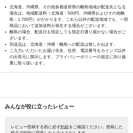
詰め物-重量（kg）
約1.0kg
北海道、沖縄県、その他各都道府県の離島地域が配送先となる
生産国
中国
場合は、地域配送料（北海道：500円、沖縄県およびその他離
中材の種類
ポリエステル綿
島：1,700円）がかかります。これら以外の配送地域でも、一部
家庭洗濯等取扱い方
洗濯絵表示に準ずる
商品において追加送料が発生する場合がございます。
法
離島の場合、配送日を指定しても指定日通り届かない場合がご
重量
約1.6kg
ざいます。
別送品は、北海道・沖縄・離島への配送は致しかねます。
ご入力いただいたお届け先名、住所、電話番号をカインズ以外
の出荷元に開示します。プライバシーポリシーの規定に則り厳
重に取り扱います。
みんなが役に立ったレビュー
レビュー投稿する前に必ず
約款
をご確認ください。投稿した
時点で約款に同意したものとみなします。