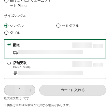
掛けふとんボリュームフィ
ット Pitapa
サイズ
シングル
シングル
セミダブル
ダブル
配送
店舗受取
CAINZ PickUp
カートに入れる
最大注文数は
0
です
※価格は​店舗や​掲載場所で​異なる​場合が​あります。