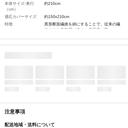
本体サイズ-奥行
約210cm
（cm）
適応カバーサイズ
約150x210cm
特徴
異形断面繊維を綿にすることで、従来の繊
維よりも空気層が多く、保温率が高い。
洗濯表示
洗濯可
洗濯可能
◯
タンブル乾燥
×
ドライクリーニング
◯
表地-布組成素材
ポリエステル
表地-布組成比率
100%
（％）
裏地-布組成素材
ポリエステル
裏地-布組成比率
100%
（％）
詰め物-組成素材
ポリエステル
注意事項
詰め物-組成比率
100%
（％）
配送地域・送料について