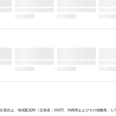
ドライクリーニング
×
表地-布組成素材
ポリエステル
表地-布組成比率（％）
100%
裏地-布組成素材
ポリエステル
裏地-布組成素材2
ポリエステル/ポリウレタン
裏地-布組成比率（％）
100%
裏地-布組成比率2（％）
61%/39%
詰め物-組成素材
ポリエステル
詰め物-組成比率（％）
100%
詰め物-重量（kg）
約1.5kg
生産国
中国
中材の種類
ポリエステル綿
家庭洗濯等取扱い方法
洗濯絵表示に準ずる
重量
約2.1kg
場合は、地域配送料（北海道：500円、沖縄県およびその他離島：1,