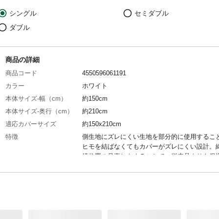
シングル
セミダブル
ダブル
商品の詳細
商品コード
4550596061191
カラー
ホワイト
本体サイズ-幅（cm）
約150cm
本体サイズ-奥行（cm）
約210cm
適応カバーサイズ
約150x210cm
特徴
側生地にズレにくい生地を部分的に使用するこ
ヒモを結ばなくてもカバーがズレにくい設計。
填位置の見直しをすることで、従来品よりも保
ップ。キルト設計においても、首元・足元・身
心部に隙間が出来にくく、よりフィットしやす
洗濯表示
洗濯可
洗濯可能
◯
タンブル乾燥
×