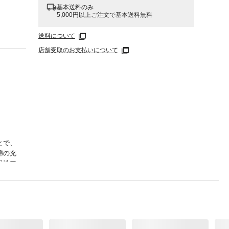
基本送料のみ
5,000円以上ご注文で基本送料無料
送料について
店舗受取のお支払いについて
とで、
綿の充
温性ア
体の中
い。