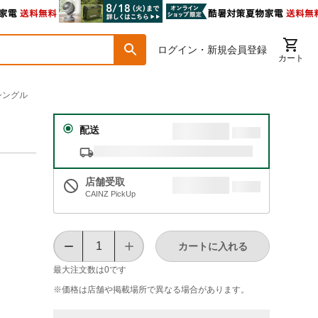
ログイン・新規会員登録
カート
シングル
配送
店舗受取
CAINZ PickUp
カートに入れる
最大注文数は
0
です
※価格は​店舗や​掲載場所で​異なる​場合が​あります。