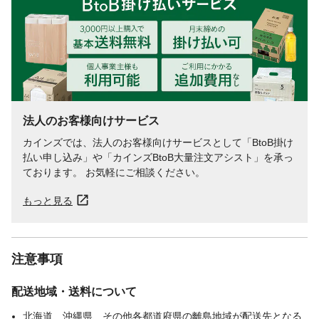
液性
中性
使用できるもの
綿・麻・合成繊維
使用量の目安
縦型タイプ水量５５L以下に1粒、ドラム式
タイプ洗たく量の目安６ｋｇに1粒、それ以
上2粒
法人のお客様向けサービス
カインズでは、法人のお客様向けサービスとして「BtoB掛け
払い申し込み」や「カインズBtoB大量注文アシスト」を承っ
ております。 お気軽にご相談ください。
もっと見る
注意事項
配送地域・送料について
北海道、沖縄県、その他各都道府県の離島地域が配送先となる