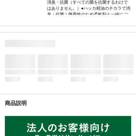
消臭・抗菌（すべての菌を抗菌するわけで
はありません。）●ハッカ精油のチカラで消
臭・抗菌！微香性のため柔軟剤と一緒にご
使用いただけます。●ニオイの元である菌の
増殖をしっかり抑え、タオル臭・部屋干し
臭を解消！
用途
綿・麻・合成繊維用
効能・効果
衣類の消臭・抗菌
商品説明
いつもの洗濯洗剤と一緒に入れるだけで消
臭・抗菌
内容量
215g（30個）
商品仕様
30個入
成分
ハッカ精油、抗菌剤、界面活性剤
使用上の注意
●用途以外に使用しない。●本品は食べられ
ない。●子供やペットの手の届くところに置
商品説明
かない。●口に入れたり、飲み込んだりしな
い。窒息のおそれがある。●認知症の方など
の誤飲を防ぐため、置き場所に注意する。●
口に入れたり、飲み込んだりしない。窒息
のおそれがある。