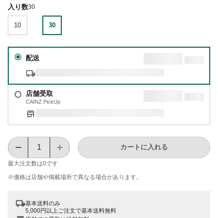
入り数
30
10
30
配送
店舗受取
CAINZ PickUp
カートに入れる
最大注文数は
0
です
※価格は​店舗や​掲載場所で​異なる​場合が​あります。
基本送料のみ
5,000円以上ご注文で基本送料無料