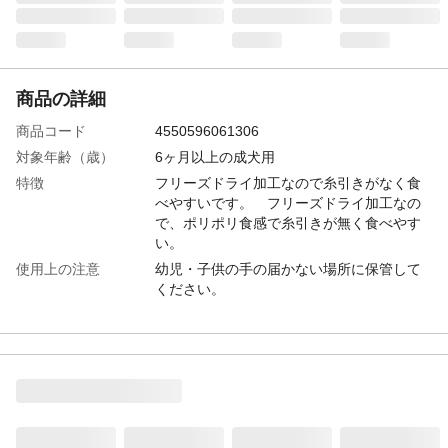
商品の詳細
商品コード
4550596061306
対象年齢（歳）
6ヶ月以上の成犬用
特徴
フリーズドライ加工なので糸引きがなく食
べやすいです。 フリーズドライ加工なの
で、ポリポリ食感で糸引きが無く食べやす
い。
使用上の注意
幼児・子供の手の届かない場所に保管して
ください。
給与方法
●本製品はペット用おやつです。主食として
与えないでください。
内容量
80g
生産国
日本
原材料
大豆、納豆菌
保証成分
粗たんぱく質33.5%以上、粗脂肪20.5%以