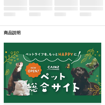
上、粗繊維10.0%以下、粗灰分6.0%以下、
水分3.5%以下
栄養成分表示
粗たんぱく質33.5%以上、粗脂肪20.5%以
上、粗繊維10.0％以下、粗灰分6.0％以下、
水分3.5％以下
代謝エネルギー
440kcal/100g
商品説明