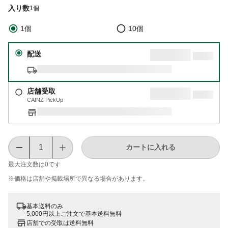
入り数
1個
1個
10個
配送
店舗受取
CAINZ PickUp
カートに入れる
最大注文数は
0
です
※価格は​店舗や​掲載場所で​異なる​場合が​あります。
基本送料のみ
5,000円以上ご注文で基本送料無料
店舗での受取は送料無料