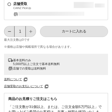
店舗受取
CAINZ PickUp
カートに入れる
最大注文数は
0
です
※価格は​店舗や​掲載場所で​異なる​場合が​あります。
基本送料のみ
5,000円以上ご注文で基本送料無料
店舗での受取は送料無料
送料について
店舗受取のお支払いについて
商品のお見積りご注文はこちら
「ご注文数が31個以上、または、ご注文金額5万円以上」で
お買い上げご希望のお客様は、在庫・納期を確認いたしま