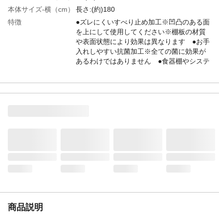
本体サイズ-横（cm）
長さ:(約)180
特徴
●ズレにくいすべり止め加工※凹凸のある面
を上にして使用してください※棚板の材質
や表面状態により効果は異なります ●お手
入れしやすい抗菌加工※全ての菌に効果が
あるわけではありません ●食器棚やシステ
ムキッチンの引き出し、吊るし棚、飾り棚
など幅広く利用できる
材質・素材
ポリエチレン、ポロプロピレン、その他
耐熱／耐冷温度
80
（℃）
使用方法
●使用場所のサイズの合わせて、ハサミなど
で自由にカットしてください ●巻きぐせや
折りぐせがあるときは、逆巻きや逆折りに
して平らにしてください
生産国
中国
商品説明