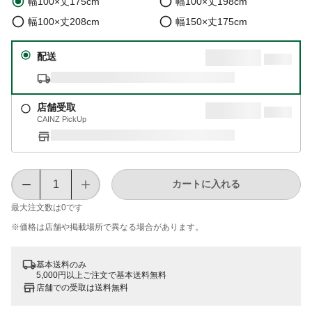
幅100×丈175cm
幅100×丈198cm
幅100×丈208cm
幅150×丈175cm
配送
店舗受取
CAINZ PickUp
カートに入れる
最大注文数は
0
です
※価格は​店舗や​掲載場所で​異なる​場合が​あります。
基本送料のみ
5,000円以上ご注文で基本送料無料
店舗での受取は送料無料