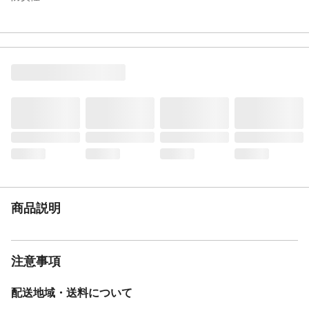
遮熱性
◯:断熱効果率30.0%、保温効果率26.5%
花粉・ホコリキャッ
×
チ
ミラー加工
◯
UVカット率
83.0%
洗濯可能
◯:●フックを外して洗濯してください。●洗
濯機を使用する場合は、洗濯ネットを使用
し弱水流または手洗いコースで洗濯してく
ださい。●漂白剤は使用しないでください。
●洗濯後は濡れたまま放置せず、形を整えて
から陰干ししてください。
タンブル乾燥
×
ドライクリーニング
×
商品説明
縫製仕様
1.5倍ヒダ
繊維の組成
ポリエステル100%
付属品／セット内容
アジャスターフック
注意事項
生産国
ベトナム
配送地域・送料について
フックの種類
Aフック