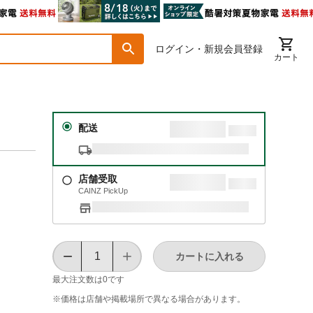
ログイン・新規会員登録
カート
配送
店舗受取
CAINZ PickUp
カートに入れる
最大注文数は
0
です
※価格は​店舗や​掲載場所で​異なる​場合が​あります。