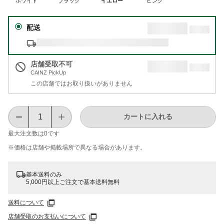
ホワイト
ブラック
イエロー
ピンク
配送
店舗受取不可
CAINZ PickUp
この店舗ではお取り扱いがありません
カートに入れる
最大注文数は
0
です
※価格は​店舗や​掲載場所で​異なる​場合が​あります。
基本送料のみ
5,000円以上ご注文で基本送料無料
送料について
店舗受取のお支払いについて