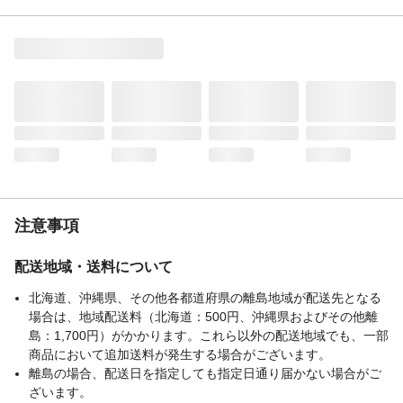
る
用途
クッションやまくらにもなる
商品説明
ふんわり やわらかく 弾力性がある
材質
ポリエステル
洗濯表示
洗濯可
生産国
中国
重量
約0.9kg
注意事項
配送地域・送料について
北海道、沖縄県、その他各都道府県の離島地域が配送先となる
場合は、地域配送料（北海道：500円、沖縄県およびその他離
島：1,700円）がかかります。これら以外の配送地域でも、一部
商品において追加送料が発生する場合がございます。
離島の場合、配送日を指定しても指定日通り届かない場合がご
ざいます。