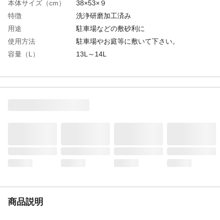
本体サイズ（cm）
38×53×９
特徴
洗浄研磨加工済み
用途
駐車場などの敷砂利に
使用方法
駐車場やお庭等に敷いて下さい。
容量（L）
13L～14L
材質
天然石
使用上の注意
人に投げたり、口に入れたりしないで下さ
い
生産国
国産
1平方メートル当り使
２～３袋
用袋数の目安
使用目安
１㎡当り３～４㎝厚でご使用をお勧めしま
す。
重量
約20㎏
商品説明