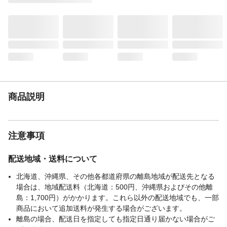
まると、ご使用の後半に急に薬液がなくな
ることがあります。●薬液が無くなりました
ら「つけかえ用液体芳香剤」とお取り替え
ください。
生産国
ベトナム
液性
中性
使用できないトイレ
●簡易水洗タイプやタンクに手洗い部がない
水洗トイレには使えません。●おしり洗浄機
商品説明
能付きトイレで、トイレタンクの水をおし
り洗浄に使うタイプには使えません。
注意事項
配送地域・送料について
北海道、沖縄県、その他各都道府県の離島地域が配送先となる
場合は、地域配送料（北海道：500円、沖縄県およびその他離
島：1,700円）がかかります。これら以外の配送地域でも、一部
商品において追加送料が発生する場合がございます。
離島の場合、配送日を指定しても指定日通り届かない場合がご