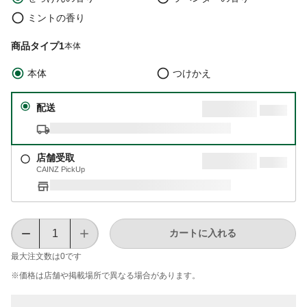
ミントの香り
商品タイプ1
本体
本体
つけかえ
配送
店舗受取
CAINZ PickUp
カートに入れる
最大注文数は
0
です
※価格は​店舗や​掲載場所で​異なる​場合が​あります。