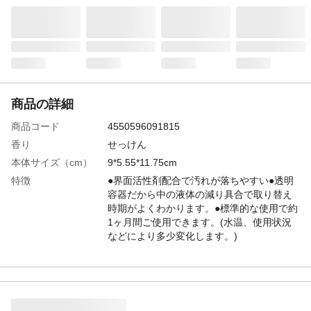
商品の詳細
商品コード
4550596091815
香り
せっけん
本体サイズ（cm）
9*5.55*11.75cm
特徴
●界面活性剤配合で汚れが落ちやすい●透明
容器だから中の液体の減り具合で取り替え
時期がよくわかります。●標準的な使用で約
1ヶ月間ご使用できます。(水温、使用状況
などにより多少変化します。)
用途
トイレ用(水洗トイレ用)芳香剤
容量（g）
70ml
成分
非イオン系界面活性剤、香料
使用上の注意
●ボトルの構造上、中に水が入って薬液が薄