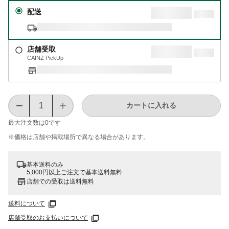
配送
店舗受取
CAINZ PickUp
カートに入れる
最大注文数は
0
です
※価格は​店舗や​掲載場所で​異なる​場合が​あります。
基本送料のみ
5,000円以上ご注文で基本送料無料
店舗での受取は送料無料
送料について
店舗受取のお支払いについて