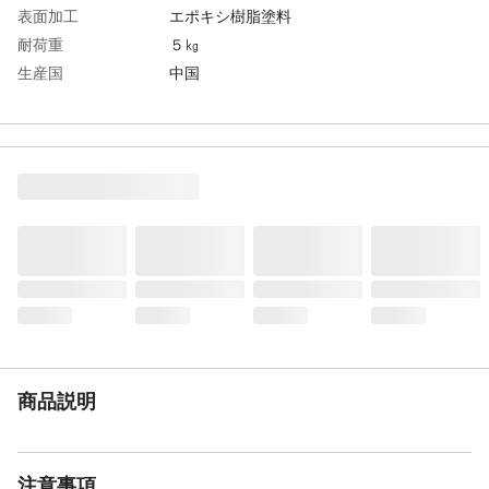
表面加工
エポキシ樹脂塗料
耐荷重
５㎏
生産国
中国
重量
1.44㎏
商品説明
注意事項